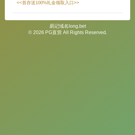
<<首存送100%礼金领取入口>>
易记域名long.bet
© 2026 PG直营 All Rights Reserved.